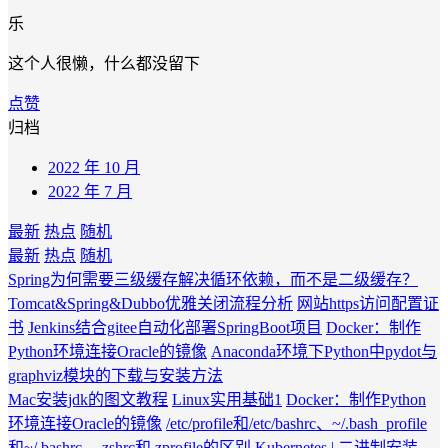
乐
这个人很懒，什么都没留下
点赞
归档
2022 年 10 月
2022 年 7 月
最新
热点
随机
最新
热点
随机
Spring为何需要三级缓存解决循环依赖，而不是二级缓存？
Tomcat&Spring&Dubbo优雅关闭流程分析
网站https访问配置证
书
Jenkins结合gitee自动化部署SpringBoot项目
Docker：制作
Python环境连接Oracle的镜像
Anaconda环境下Python中pydot与
graphviz模块的下载与安装方法
Mac安装jdk的图文教程
Linux实用基础1
Docker：制作Python
环境连接Oracle的镜像
/etc/profile和/etc/bashrc、~/.bash_profile
和~/.bashrc、.zshrc和.zprofile的区别
Kubernetes | 二进制安装