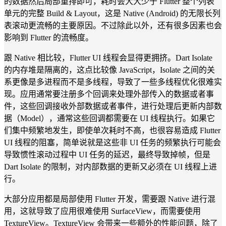
的数据然后局部重排即可，耗时会大大少于 Flutter 整个列表
单元的完整 Build & Layout，这是 Native (Android) 的无限长列
表滚动更流畅的主要原因。不过除此以外，还有很多因素也会
影响到 Flutter 的流畅度。
跟 Native 相比较，Flutter UI 线程会显得更拥挤。Dart Isolate
的内存堆是隔离的，这点比较像 JavaScript，Isolate 之间的关
系更像是多进程而不是多线程，导致了一些多线程优化很难实
现。应用通常要注册多个回调来处理外部传入的数据或者事
件，这些回调接收外部数据或者事件，进行处理后更新内部数
据（Model），通常这些回调都需要在 UI 线程执行。如果它
们集中频繁地发生，即使单次耗时不高，也很容易造成 Flutter
UI 线程的阻塞，简单说就是这些非 UI 任务的频繁执行可能会
导致惯性滚动过程中 UI 任务的延迟，最终导致掉帧，但是
Dart Isolate 的限制，对内部数据的更新又必须在 UI 线程上进
行。
大部分应用都是局部使用 Flutter 开发，需要跟 Native 进行混
用，这就导致了应用很难使用 SurfaceView，而需要使用
TextureView。TextureView 会带来一些额外的性能问题，除了