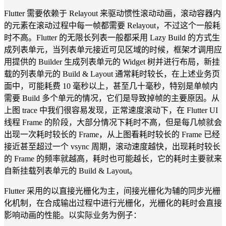
Flutter 需要依赖于 Relayout 来驱动惯性滚动动画，滚动容器内
的元素在滚动过程中每一帧都需要 Relayout，不过这个一般耗
时不高。Flutter 的无限长列表一般都采用 Lazy Build 的方式生
成列表单元，当列表单元接近可见区域的时候，框架才调用应
用提供的 Builder 生成列表单元的 Widget 树并进行布局，新挂
载的列表单元的 Build & Layout 通常耗时较长，在上述业务页
面中，可能耗费 10 毫秒以上，甚至几十毫秒，特别是单帧内
需要 Build 多个单元的情况，它们是导致掉帧的主要原因。从
上图 trace 中我们很容易发现，正常速度滚动下，在 Flutter UI
线程 Frame 的阶段，大部分情况下耗时不高，但是每几帧就会
出现一次耗时较长的 Frame，从上图看耗时较长的 Frame 已经
接近甚至超过一个 vsync 周期，滚动速度越快，出现耗时较长
的 Frame 的频率就越高，耗时也可能越长，它的耗时主要就来
自新挂载列表单元的 Build & Layout。
Flutter 采用的以直接光栅化为主，间接光栅化为辅的同步光栅
化机制，在合成输出过程中进行光栅化，光栅化的耗时会直接
影响动画的性能。以实际业务为例子：