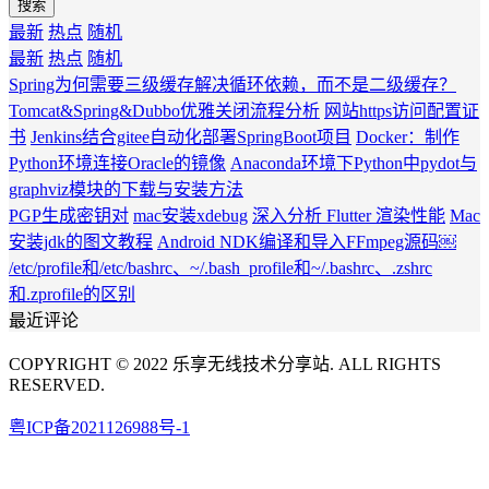
搜索
最新
热点
随机
最新
热点
随机
Spring为何需要三级缓存解决循环依赖，而不是二级缓存？
Tomcat&Spring&Dubbo优雅关闭流程分析
网站https访问配置证
书
Jenkins结合gitee自动化部署SpringBoot项目
Docker：制作
Python环境连接Oracle的镜像
Anaconda环境下Python中pydot与
graphviz模块的下载与安装方法
PGP生成密钥对
mac安装xdebug
深入分析 Flutter 渲染性能
Mac
安装jdk的图文教程
Android NDK编译和导入FFmpeg源码￼
/etc/profile和/etc/bashrc、~/.bash_profile和~/.bashrc、.zshrc
和.zprofile的区别
最近评论
COPYRIGHT © 2022 乐享无线技术分享站. ALL RIGHTS
RESERVED.
粤ICP备2021126988号-1