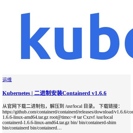
运维
Kubernetes | 二进制安装Containerd v1.6.6
从官网下载二进制包，解压到 /usr/local 目录。 下载链接：
https://github.com/containerd/containerd/releases/download/v1.6.6/co
1.6.6-linux-amd64.tar.gz root@timo:~# tar Cxzvf /usr/local
containerd-1.6.6-linux-amd64.tar.gz bin/ bin/containerd-shim
bin/containerd bin/containerd…